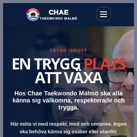
CHAE
TAEKWONDO MALMÖ
TRYGG IDROTT
EN TRYGG
PLATS
ATT VÄXA
Hos Chae Taekwondo Malmö ska alla
känna sig välkomna, respekterade och
trygga.
Här möts vi med respekt, mod och omtanke. Ingen
ska behöva känna sig osäker eller utanför.