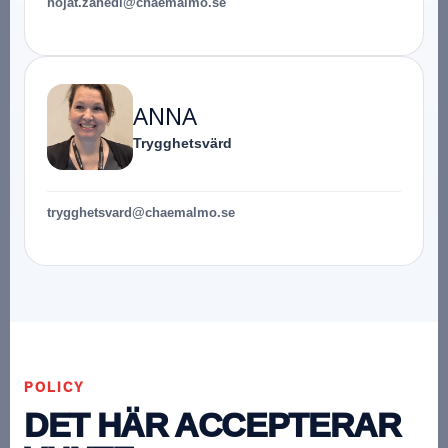
hojat.zahedi@chaemalmo.se
ANNA
Trygghetsvärd
trygghetsvard@chaemalmo.se
POLICY
DET HÄR ACCEPTERAR