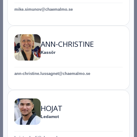
mike.simunov@chaemalmo.se
ANN-CHRISTINE
Kassör
ann-christine.lussagnet@chaemalmo.se
HOJAT
Ledamot